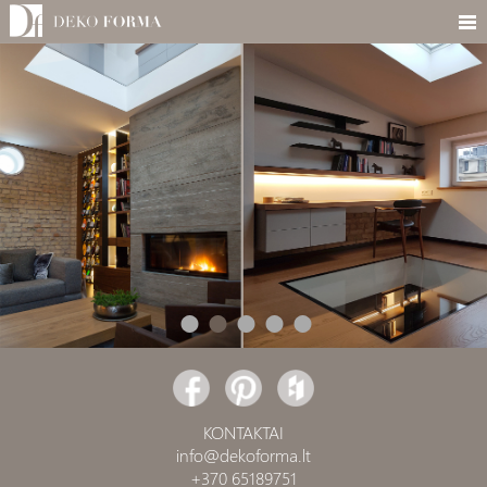
KONTAKTAI
info@dekoforma.lt
+370 65189751