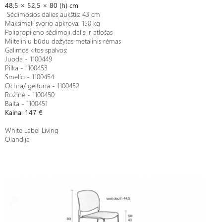
48,5 × 52,5 × 80 (h) cm
Sėdimosios dalies aukštis: 43 cm
Maksimali svorio apkrova: 150 kg
Polipropileno sėdimoji dalis ir atlošas
Milteliniu būdu dažytas metalinis rėmas
Galimos kitos spalvos:
Juoda - 1100449
Pilka - 1100453
Smėlio - 1100454
Ochra/ geltona - 1100452
Rožinė - 1100450
Balta - 1100451
Kaina: 147 €
White Label Living
Olandija