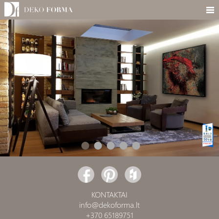
KONTAKTAI
info@dekoforma.lt
+370 65189751