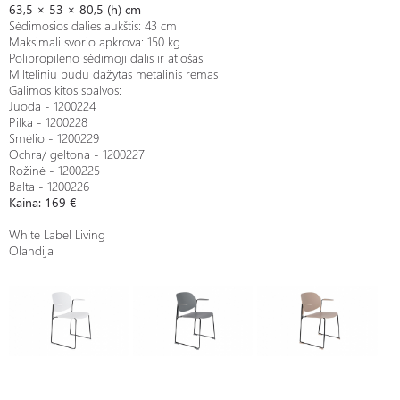
63,5 × 53 × 80,5 (h) cm
Sėdimosios dalies aukštis: 43 cm
Maksimali svorio apkrova: 150 kg
Polipropileno sėdimoji dalis ir atlošas
Milteliniu būdu dažytas metalinis rėmas
Galimos kitos spalvos:
Juoda - 1200224
Pilka - 1200228
Smėlio - 1200229
Ochra/ geltona - 1200227
Rožinė - 1200225
Balta - 1200226
Kaina: 169 €
White Label Living
Olandija
Kėdė - STACKS su
Kėdė - STACKS su
Kėdė - STACKS su
porankiais-gallery-1
porankiais-gallery-2
porankiais-gallery-3