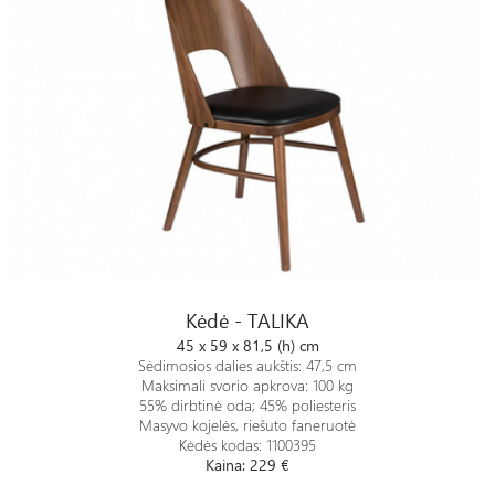
Kėdė - TALIKA
Kėdė - TALIKA
45 x 59 x 81,5 (h) cm
Sėdimosios dalies aukštis: 47,5 cm
Maksimali svorio apkrova: 100 kg
55% dirbtinė oda; 45% poliesteris
Masyvo kojelės, riešuto faneruotė
Kėdės kodas: 1100395
Kaina: 229 €