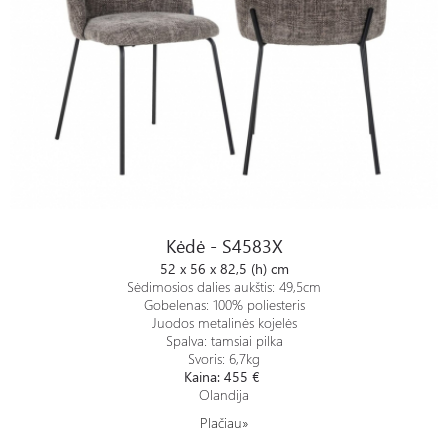
Kėdė - S4583X
Kėdė - S4583X
52 x 56 x 82,5 (h) cm
Sėdimosios dalies aukštis: 49,5cm
Gobelenas: 100% poliesteris
Juodos metalinės kojelės
Spalva: tamsiai pilka
Svoris: 6,7kg
Kaina: 455 €
Olandija
Plačiau»