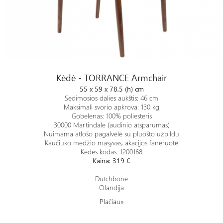
Kėdė - TORRANCE Armchair
Kėdė - TORRANCE Armchair
55 x 59 x 78,5 (h) cm
Sėdimosios dalies aukštis: 46 cm
Maksimali svorio apkrova: 130 kg
Gobelenas: 100% poliesteris
30000 Martindale (audinio atsparumas)
Nuimama atlošo pagalvėlė su pluošto užpildu
Kaučiuko medžio masyvas, akacijos faneruotė
Kėdės kodas: 1200168
Kaina: 319 €
Dutchbone
Olandija
Plačiau»