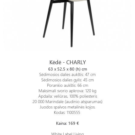
Kėdė - CHARLY
Kėdė - CHARLY
63 x 52.5 x 80 (h) cm
Sėdimosios dalies aukštis: 47 cm
Sėdimosios dalies gylis: 45 cm
Porankio aukštis: 66 cm
Maksimali svorio apkrova: 120 kg
Apdaila: veliūras, 100% poliesteris
20 000 Marindale (audinio atsparumas)
Juodos spalvos metalinės kojos.
Kodas: 1100555
Kaina: 169 €
White Label Living