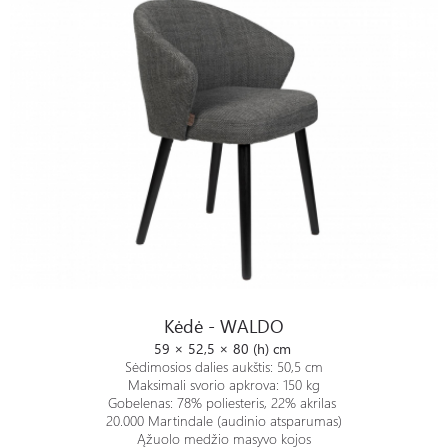
Kėdė - WALDO
Kėdė - WALDO
59 × 52,5 × 80 (h) cm
Sėdimosios dalies aukštis: 50,5 cm
Maksimali svorio apkrova: 150 kg
Gobelenas: 78% poliesteris, 22% akrilas
20.000 Martindale (audinio atsparumas)
Ąžuolo medžio masyvo kojos