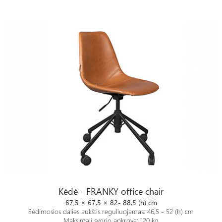
Kėdė - FRANKY office chair
Kėdė - FRANKY office chair
67,5 × 67,5 × 82- 88,5 (h) cm
Sėdimosios dalies aukštis reguliuojamas: 46,5 - 52 (h) cm
Maksimali svorio apkrova: 120 kg