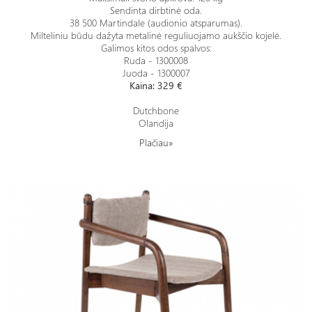
Sendinta dirbtinė oda.
38 500 Martindale (audionio atsparumas).
Milteliniu būdu dažyta metalinė reguliuojamo aukščio kojelė.
Galimos kitos odos spalvos:
Ruda - 1300008
Juoda - 1300007
Kaina: 329 €
Dutchbone
Olandija
Plačiau»