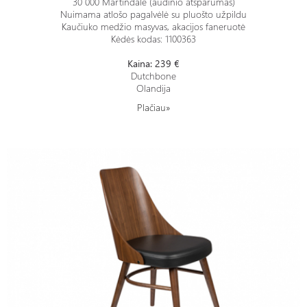
30 000 Martindale (audinio atsparumas)
Nuimama atlošo pagalvėlė su pluošto užpildu
Kaučiuko medžio masyvas, akacijos faneruotė
Kėdės kodas: 1100363
Kaina: 239 €
Dutchbone
Olandija
Plačiau»