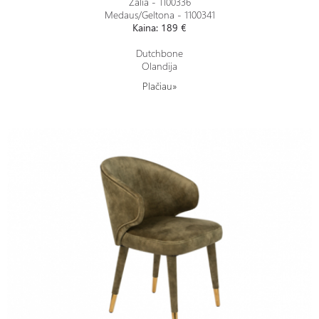
Žalia - 1100336
Medaus/Geltona - 1100341
Kaina: 189 €
Dutchbone
Olandija
Plačiau»