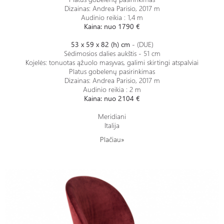
Dizainas: Andrea Parisio, 2017 m
Audinio reikia : 1,4 m
Kaina: nuo 1790 €
53 x 59 x 82 (h) cm
- (DUE)
Sėdimosios dalies aukštis - 51 cm
Kojelės: tonuotas ąžuolo masyvas, galimi skirtingi atspalviai
Platus gobelenų pasirinkimas
Dizainas: Andrea Parisio, 2017 m
Audinio reikia : 2 m
Kaina: nuo 2104 €
Meridiani
Italija
Plačiau»