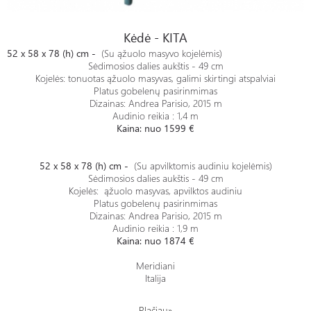
Kėdė - KITA
Kėdė - KITA
52 x 58 x 78 (h) cm -
(Su ąžuolo masyvo kojelėmis)
Sėdimosios dalies aukštis - 49 cm
Kojelės: tonuotas ąžuolo masyvas, galimi skirtingi atspalviai
Platus gobelenų pasirinmimas
Dizainas: Andrea Parisio, 2015 m
Audinio reikia : 1,4 m
Kaina: nuo 1599 €
52 x 58 x 78 (h) cm -
(Su apvilktomis audiniu kojelėmis)
Sėdimosios dalies aukštis - 49 cm
Kojelės: ąžuolo masyvas, apvilktos audiniu
Platus gobelenų pasirinmimas
Dizainas: Andrea Parisio, 2015 m
Audinio reikia : 1,9 m
Kaina: nuo 1874 €
Meridiani
Italija
Plačiau»