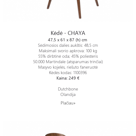
Kėdė - CHAYA
Kėdė - CHAYA
47,5 x 61 x 87 (h) cm
Sėdimosios dalies aukštis: 48,5 cm
Maksimali svorio apkrova: 100 kg
55% dirbtinė oda; 45% poliesteris
50.000 Martindale (atsparumas trinčiai)
Masyvo kojelės, riešuto faneruotė
Kėdės kodas: 1100396
Kaina: 249 €
Dutchbone
Olandija
Plačiau»