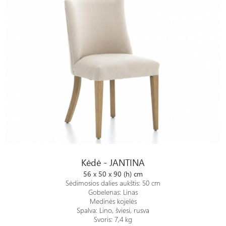
Kėdė - JANTINA
Kėdė - JANTINA
56 x 50 x 90 (h) cm
Sėdimosios dalies aukštis: 50 cm
Gobelenas: Linas
Medinės kojelės
Spalva: Lino, šviesi, rusva
Svoris: 7,4 kg