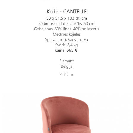
Kėdė - CANTELLE
Kėdė - CANTELLE
53 x 51,5 x 103 (h) cm
Sėdimosios dalies aukštis: 50 cm
Gobelenas: 60% linas, 40% poliesteris
Medinės kojelės
Spalva: Lino, šviesi, rusva
Svoris: 8,4 kg
Kaina: 665 €
Flamant
Belgija
Plačiau»