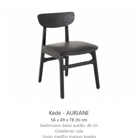
Kėdė - AURIANE
Kėdė - AURIANE
56 x 49 x 78 (h) cm
Sėdimosios dalies aukštis: 46 cm
Gobelenas: oda
Uosio medžio masyvo kojelės