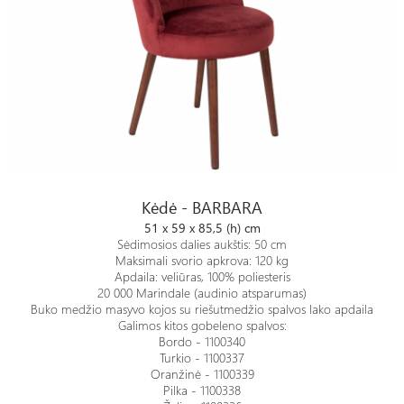
Kėdė - BARBARA
Kėdė - BARBARA
51 x 59 x 85,5 (h) cm
Sėdimosios dalies aukštis: 50 cm
Maksimali svorio apkrova: 120 kg
Apdaila: veliūras, 100% poliesteris
20 000 Marindale (audinio atsparumas)
Buko medžio masyvo kojos su riešutmedžio spalvos lako apdaila
Galimos kitos gobeleno spalvos:
Bordo - 1100340
Turkio - 1100337
Oranžinė - 1100339
Pilka - 1100338