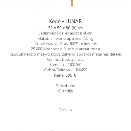
Kėdė - LUNAR
Kėdė - LUNAR
52 x 59 x 80 (h) cm
Sėdimosios dalies aukštis: 46cm
Maksimali svorio apkrova: 150 kg
Gobelenas: veliūras, 100% poliesteris
25.000 Martindale (audinio atsparumas)
Kaučiukmedžio masyvo kojos, žalvario apdailos metalinės detalės
Galimos kitos spalvos:
Samanų - 1100460
Ochra/Geltona - 1100459
Kaina: 399 €
Dutchbone
Olandija
Plačiau»