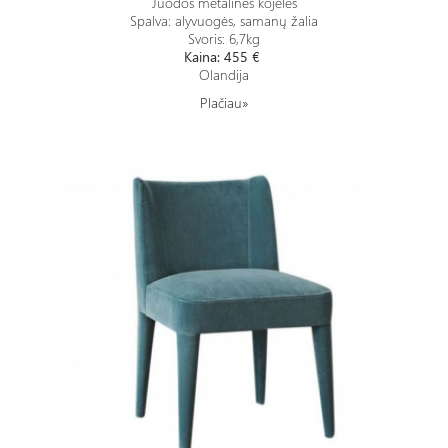
Juodos metalinės kojelės
Spalva: alyvuogės, samanų žalia
Svoris: 6,7kg
Kaina: 455 €
Olandija
Plačiau»