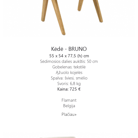
Kėdė - BRUNO
Kėdė - BRUNO
55 x 54 x 77,5 (h) cm
Sėdimosios dalies aukštis: 50 cm
Gobelenas: tekstilė
Ąžuolo kojelės
Spalva: šviesi, smėlio
Svoris: 6,8 kg
Kaina: 725 €
Flamant
Belgija
Plačiau»