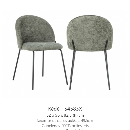
Kėdė - S4583X
Kėdė - S4583X
52 x 56 x 82,5 (h) cm
Sėdimosios dalies aukštis: 49,5cm
Gobelenas: 100% poliesteris