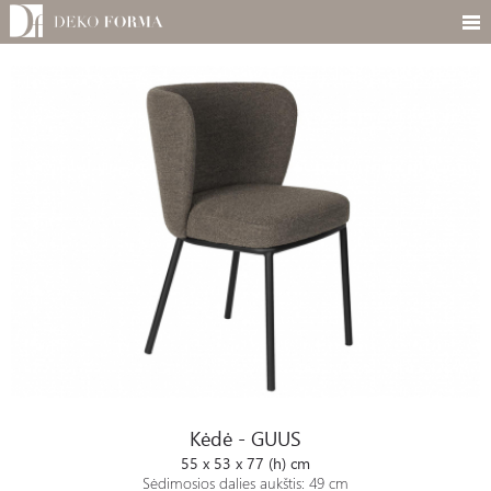
Kėdė - GUUS
Kėdė - GUUS
55 x 53 x 77 (h) cm
Sėdimosios dalies aukštis: 49 cm