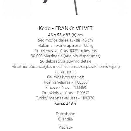
Kėdė - FRANKY VELVET
Kėdė - FRANKY VELVET
46 x 56 x 83 (h) cm
Sėdimosios dalies aukštis: 48 cm
Maksimali svorio apkrova: 100 kg
Gobelenas: veliūras, 100% poliesteris
30 000 Martindale (audinio atsparumas)
Su dekoratyvia siuvimo detale
Milteliniu būdu dažytas metalinis rėmas su plastikinėmis kojelių
apsaugomis
Galimos kitos spalvos:
Rožinis veliūras - 1100368
Pilkas veliūras - 1100369
Oranžinis veliūras - 1100371
Turkio/ mėlynas veliūras - 1100370
Kaina: 249 €
Dutchbone
Olandija
Plačiau»