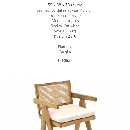
55 x 58 x 78 (h) cm
Sėdimosios dalies aukštis: 46,5 cm
Gobelenas: tekstilė
Medinės kojelės
Spalva: Off white
Svoris: 7,3 kg
Kaina: 725 €
Flamant
Belgija
Plačiau»