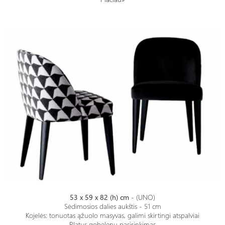
Kėdė - ODETTE
53 x 59 x 82 (h) cm
- (UNO)
Sėdimosios dalies aukštis - 51 cm
Kojelės: tonuotas ąžuolo masyvas, galimi skirtingi atspalviai
Platus gobelenų pasirinkimas