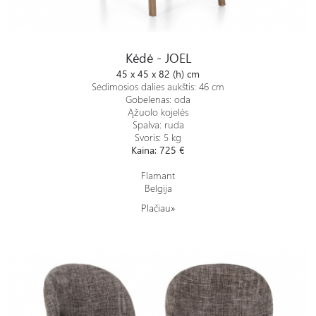
Kėdė - JOEL
Kėdė - JOEL
45 x 45 x 82 (h) cm
Sėdimosios dalies aukštis: 46 cm
Gobelenas: oda
Ąžuolo kojelės
Spalva: ruda
Svoris: 5 kg
Kaina: 725 €
Flamant
Belgija
Plačiau»