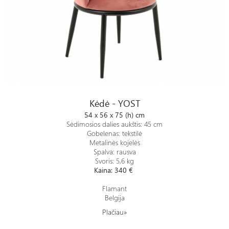
Kėdė - YOST
Kėdė - YOST
54 x 56 x 75 (h) cm
Sėdimosios dalies aukštis: 45 cm
Gobelenas: tekstilė
Metalinės kojelės
Spalva: rausva
Svoris: 5,6 kg
Kaina: 340 €
Flamant
Belgija
Plačiau»