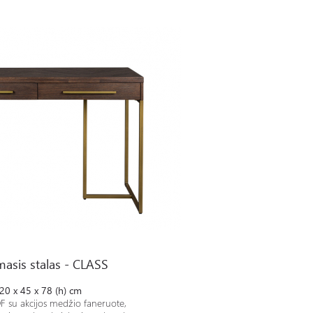
asis stalas - CLASS
20 x 45 x 78 (h) cm
F su akcijos medžio faneruote,