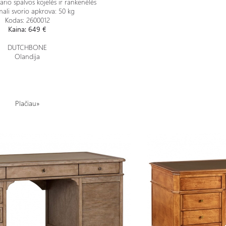
ario spalvos kojelės ir rankenėlės
ali svorio apkrova: 50 kg
Kodas: 2600012
Kaina: 649 €
DUTCHBONE
Olandija
Plačiau»