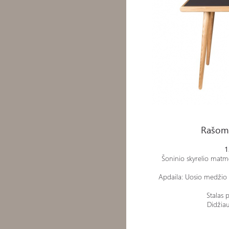
Rašomasis stalas - BARBI
Rašoma
1
Šoninio skyrelio matm
Apdaila: Uosio medžio
Stalas 
Didžiau