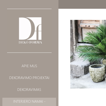
INTERJERO
BALDAI
APIE MUS
DEKORAVIMAS
ŠVIESTUVAI
DEKORAVIMO PROJEKTAI
VISUOMENINIAI
AKSESUARAI
LANDŠAFTAS
DEKORAVIMAS
SIENŲ DEKORAI
TAPETAI
INTERJERO NAMAI -
LAIKRODŽIAI