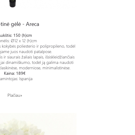
tinė gėlė - Areca
ukštis: 150 (h)cm
nėlis: Ø12 x 12 (h)cm
 kokybės poliesterio ir polipropileno, todėl
ame juos naudoti patalpose.
ir siaurais žaliais lapais, išsiskleidžiančiais
ia jai dinamiškumo, todėl ją galima naudoti
 klasikinėse, moderniose, minimalistinėse.
Kaina: 189€
amintojas: Ispanija
Plačiau»