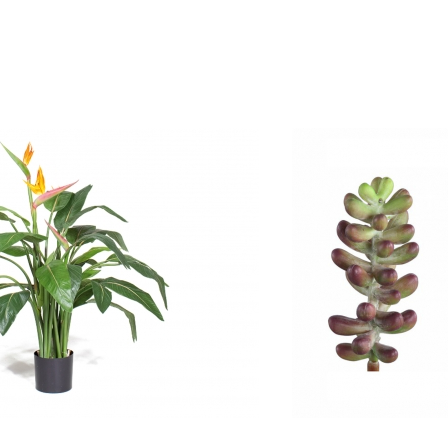
981
Dirbtinė gėlė