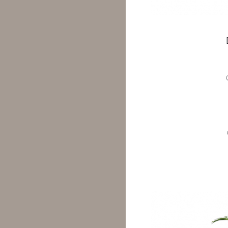
Dirbtinė palmė