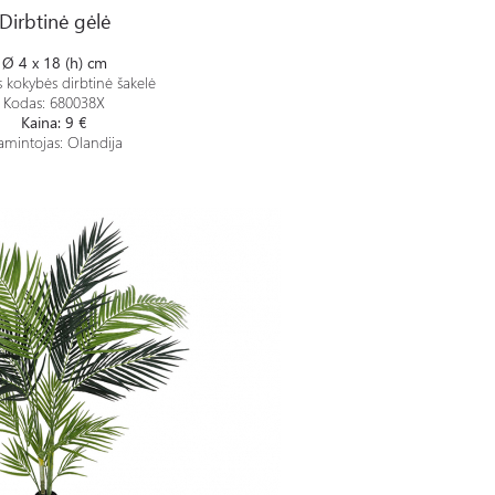
Dirbtinė gėlė
Ø 4 x 18 (h) cm
 kokybės dirbtinė šakelė
Kodas: 680038X
Kaina: 9 €
mintojas: Olandija