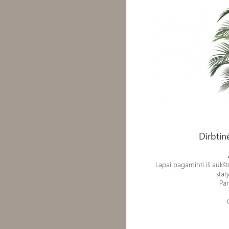
Dirbtinė gėlė - Laukinė A
Dirbtin
Lapai pagaminti iš aukšt
stat
Pa