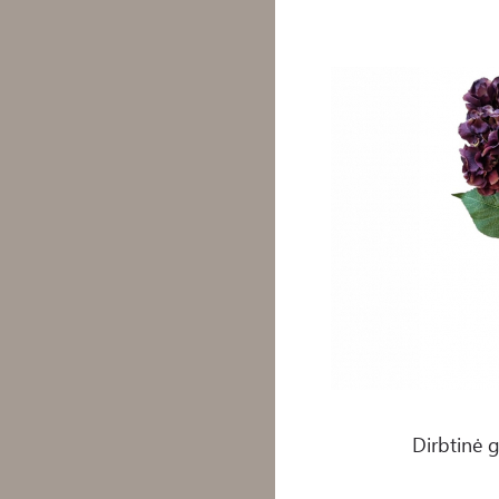
Dirbtinė gėlė - Hortenzij
Dirbtinė g