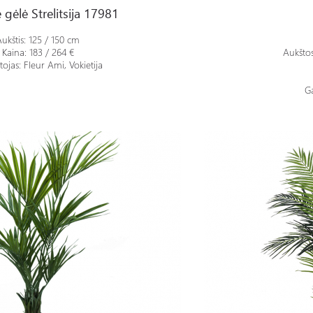
 gėlė Strelitsija 17981
ukštis: 125 / 150 cm
Kaina: 183 / 264
€
Aukštos
ojas: Fleur Ami, Vokietija
Ga