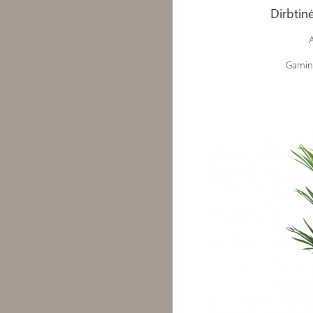
VONIOS KILIMĖLIAI
Dirbtinė
KILIMAI
A
SKULPTŪROS
DIRBTINĖS GĖLĖS
Gamint
KALĖDINIAI ŽAISLIUKAI
PUODAI, KEPTUVĖS IR
DANGČIAI IR KT.
ŠIUKŠLIADĖŽĖS
KITA
AUDINIAI
VONIOS ĮRANGA