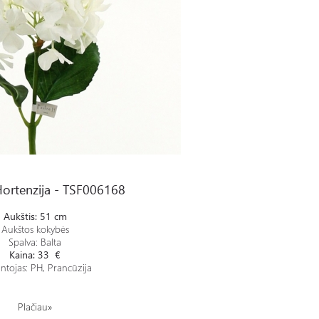
006168
Hortenzija - TSF006168
Aukštis: 51 cm
Aukštos kokybės
Spalva: Balta
Kaina: 33 €
ntojas: PH, Prancūzija
Plačiau»