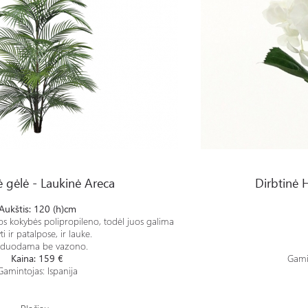
reca
Dirbtinė Hortenzija - TSF
ė gėlė - Laukinė Areca
Dirbtinė 
Aukštis: 120 (h)cm
os kokybės polipropileno, todėl juos galima
yti ir patalpose, ir lauke.
rduodama be vazono.
Kaina: 159 €
Gami
Gamintojas: Ispanija