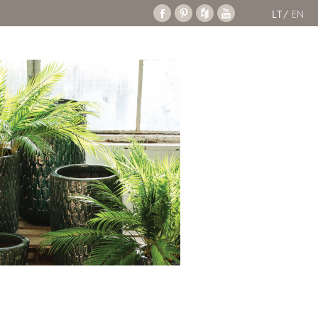
LT
EN