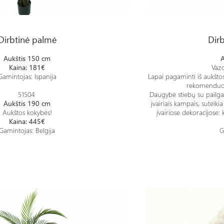
Dirbtinė gėlė - Areca
Dirbtinė palmė
Dirb
Aukštis 150 cm
A
Kaina: 181€
Vazo
Gamintojas: Ispanija
Lapai pagaminti iš aukštos
rekomenduoj
51504
Daugybė stiebų su pailgais 
Aukštis 190 cm
įvairiais kampais, suteik
Aukštos kokybės!
įvairiose dekoracijose:
Kaina: 445€
Gamintojas: Belgija
G