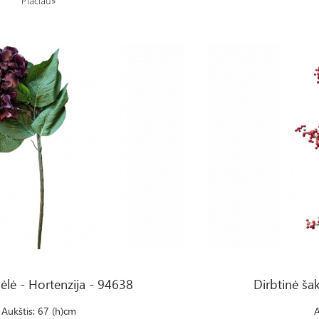
Plačiau»
a - 94638
Dirbtinė šakelė su uogomi
ėlė - Hortenzija - 94638
Dirbtinė ša
Aukštis: 67 (h)cm
A