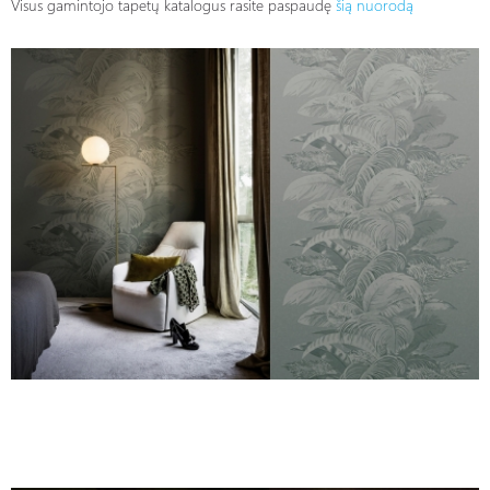
Visus gamintojo tapetų katalogus rasite paspaudę
šią nuorodą