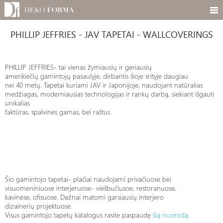
PHILLIP JEFFRIES - JAV TAPETAI - WALLCOVERINGS
PHILLIP JEFFRIES- tai vienas žymiausių ir geriausių
amerikiečių gamintojų pasaulyje, dirbantis šioje srityje daugiau
nei 40 metų. Tapetai kuriami JAV ir Japonijoje, naudojant natūralias
medžiagas, moderniausias technologijas ir rankų darbą, siekiant išgauti
unikalias
faktūras, spalvines gamas, bei raštus.
Šio gamintojo tapetai- plačiai naudojami privačiuose bei
visuomeniniuose interjeruose- viešbučiusoe, restoranuose,
kavinėse, ofisuose. Dažnai matomi garsiausių interjero
dizainerių projektuose.
Visus gamintojo tapetų katalogus rasite paspaudę
šią nuorodą