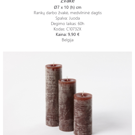
Žvakė
Ø7 x 10 (h) cm
Rankų darbo žvakė, medvilninė dagtis
Spalva: Juoda
Degimo laikas: 60h
Kodas: C10732X
Kaina: 9,90
€
Belgija