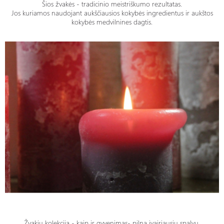
Šios žvakės - tradicinio meistriškumo rezultatas.
Jos kuriamos naudojant aukščiausios kokybės ingredientus ir aukštos
kokybės medvilnines dagtis.
Žvakių kolekcija - kaip ir gyvenimas- pilna įvairiausių spalvų.