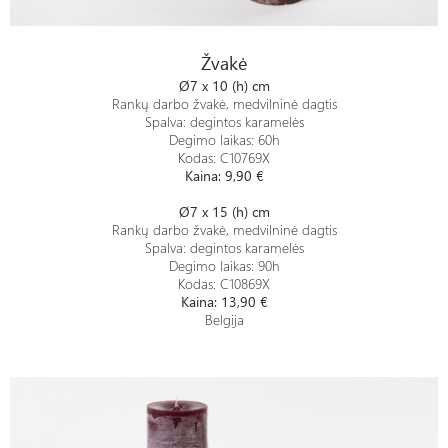
Žvakė
Žvakė
Ø7 x 10 (h) cm
Rankų darbo žvakė, medvilninė dagtis
Spalva: degintos karamelės
Degimo laikas: 60h
Kodas: C10769X
Kaina: 9,90
€
Ø7 x 15 (h) cm
Rankų darbo žvakė, medvilninė dagtis
Spalva: degintos karamelės
Degimo laikas: 90h
Kodas: C10869X
Kaina: 13,90
€
Belgija