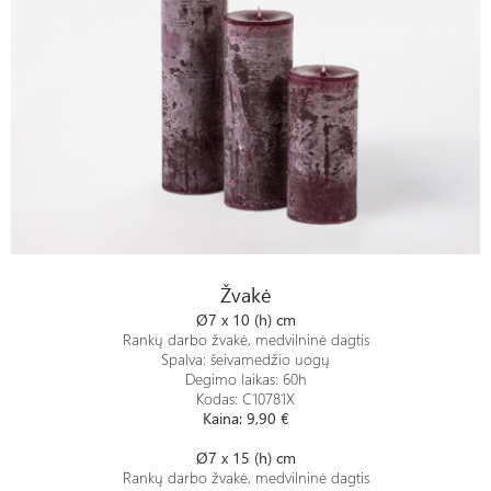
Žvakė
Žvakė
Ø7 x 10 (h) cm
Rankų darbo žvakė, medvilninė dagtis
Spalva: šeivamedžio uogų
Degimo laikas: 60h
Kodas: C10781X
Kaina: 9,90
€
Ø7 x 15 (h) cm
Rankų darbo žvakė, medvilninė dagtis