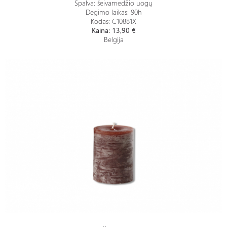
Spalva: šeivamedžio uogų
Degimo laikas: 90h
Kodas: C10881X
Kaina: 13,90
€
Belgija
Žvakė