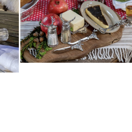
Druskinė ir pipirinė-gallery-2
ry-1