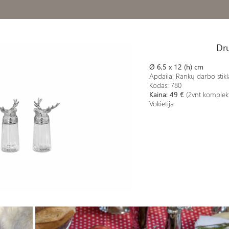
Dru
Ø 6,5 x 12 (h) cm
Apdaila: Rankų darbo stikl
Kodas: 780
Kaina: 49 €
(2vnt komplek
Vokietija