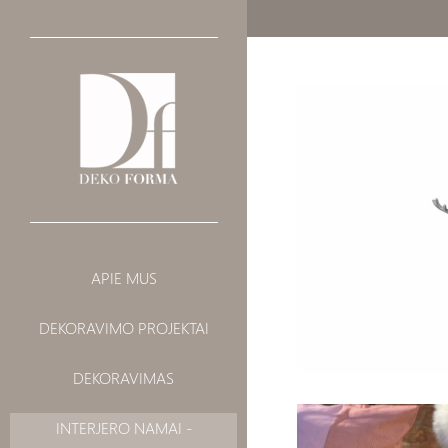
INTERJERO
BALDAI
APIE MUS
DEKORAVIMAS
ŠVIESTUVAI
DEKORAVIMO PROJEKTAI
VISUOMENINIAI
AKSESUARAI
LANDŠAFTAS
DEKORAVIMAS
Druskinė ir pipirinė
SIENŲ DEKORAI
TAPETAI
INTERJERO NAMAI -
LAIKRODŽIAI