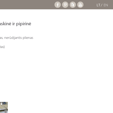
LT
EN
skinė ir pipirinė
as,
nerūdijantis plienas
tas)