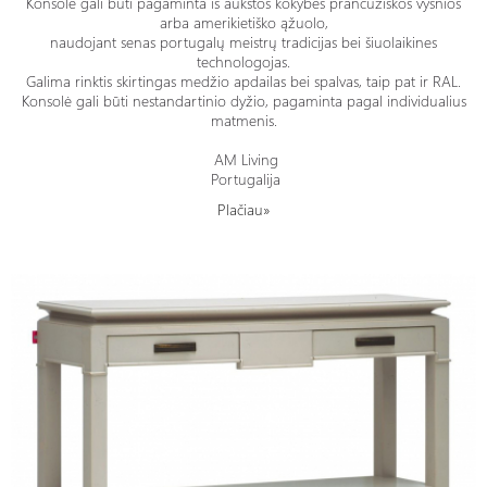
Konsolė gali būti pagaminta iš aukštos kokybės prancūziškos vyšnios
arba amerikietiško ąžuolo,
naudojant senas portugalų meistrų tradicijas bei šiuolaikines
technologojas.
Galima rinktis skirtingas medžio apdailas bei spalvas, taip pat ir RAL.
Konsolė gali būti nestandartinio dyžio, pagaminta pagal individualius
matmenis.
AM Living
Portugalija
Plačiau»