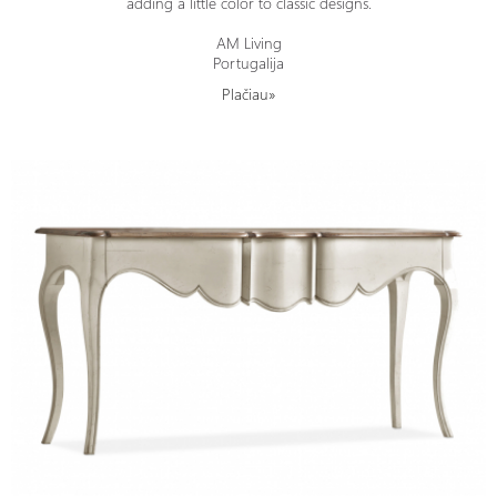
adding a little color to classic designs.
AM Living
Portugalija
Plačiau»