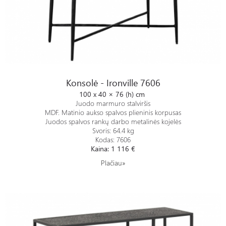
Konsolė - Ironville 7606
Konsolė - Ironville 7606
100 x 40 × 76 (h) cm
Juodo marmuro stalviršis
MDF. Matinio aukso spalvos plieninis korpusas
Juodos spalvos rankų darbo metalinės kojelės
Svoris: 64.4 kg
Kodas: 7606
Kaina: 1 116 €
Plačiau»