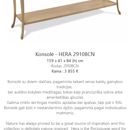
Konsolė - HERA 29108CN
Konsolė - HERA 29108CN
159 x 41 x 84 (h) cm
Kodas: 29108CN
Kaina : 3 855 €
Konsolė su dviem stalčiais, pagaminta taikant senas baldų gamybos
tradicijas,
bei aukštos kokybės medžiagas, tokias kaip prancūziška vyšnia arba
ameriketiškas ąžuolas.
Galima rinktis skirtingas medžio apdailas bei spalvas, taip pat ir RAL.
Konsolė gali būti ir nestandartinio dyžio, pagaminta pagal individualius
matmenis.
Nature has always proved to be a great source of inspiration and this
collection is definitely nature-inspired. Hera is the Portuguese word for