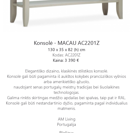
Konsolė - MACAU AC2201Z
Konsolė - MACAU AC2201Z
130 x 35 x 82 (h) cm
Kodas: AC2201Z
Kaina: 3 390 €
Elegantiško dizaino, klasikinės stilistikos konsolė.
Konsolė gali būti pagaminta iš aukštos kokybės prancūziškos vyšnios
arba amerikietiško ąžuolo,
naudojant senas portugalų meistrų tradicijas bei šiuolaikines
technologojas.
Galima rinktis skirtingas medžio apdailas bei spalvas, taip pat ir RAL.
Konsolė gali būti nestandartinio dyžio, pagaminta pagal individualius
matmenis.
AM Living
Portugalija
Plačiau»