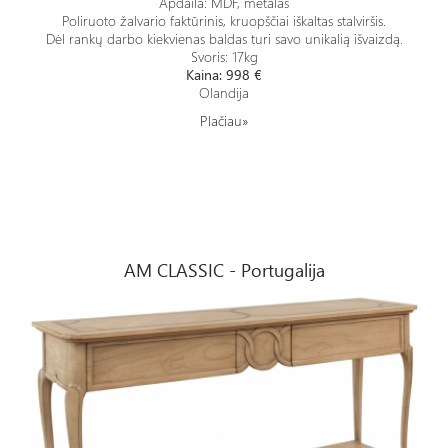
Apdaila: MDF, metalas
Poliruoto žalvario faktūrinis, kruopščiai iškaltas stalviršis.
Dėl rankų darbo kiekvienas baldas turi savo unikalią išvaizdą.
Svoris: 17kg
Kaina: 998 €
Olandija
Plačiau»
AM CLASSIC - Portugalija