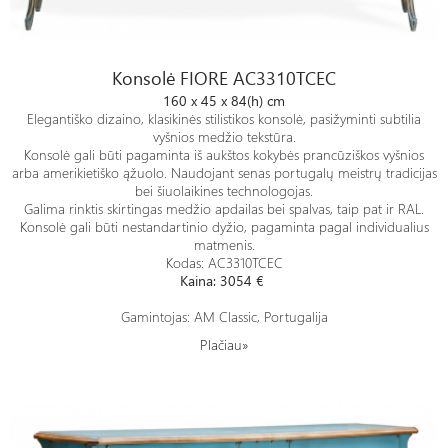
Konsolė FIORE AC3310TCEC
Konsolė FIORE AC3310TCEC
160 x 45 x 84(h) cm
Elegantiško dizaino, klasikinės stilistikos konsolė, pasižyminti subtilia
vyšnios medžio tekstūra.
Konsolė gali būti pagaminta iš aukštos kokybės prancūziškos vyšnios
arba amerikietiško ąžuolo. Naudojant senas portugalų meistrų tradicijas
bei šiuolaikines technologojas.
Galima rinktis skirtingas medžio apdailas bei spalvas, taip pat ir RAL.
Konsolė gali būti nestandartinio dyžio, pagaminta pagal individualius
matmenis.
Kodas: AC3310TCEC
Kaina: 3054 €
Gamintojas: AM Classic, Portugalija
Plačiau»