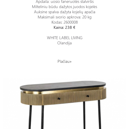
Apdaila: uosio faneruotės stalviršis
Milteliniu būdu dažytos juodos kojelės
Auksine spalva dažyta kojelių apačia
Maksimali svorio apkrova: 20 kg
Kodas: 2600008
Kaina: 238 €
WHITE LABEL LIVING
Olandija
Plačiau»