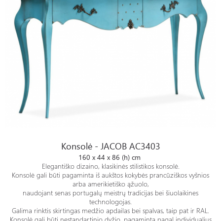
Konsolė - JACOB AC3403
Konsolė - JACOB AC3403
160 x 44 x 86 (h) cm
Elegantiško dizaino, klasikinės stilistikos konsolė.
Konsolė gali būti pagaminta iš aukštos kokybės prancūziškos vyšnios
arba amerikietiško ąžuolo,
naudojant senas portugalų meistrų tradicijas bei šiuolaikines
technologojas.
Galima rinktis skirtingas medžio apdailas bei spalvas, taip pat ir RAL.
Konsolė gali būti nestandartinio dyžio, pagaminta pagal individualius