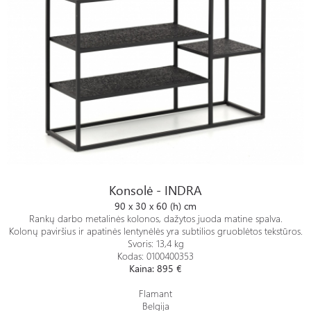
Konsolė - INDRA
Konsolė - INDRA
90 x 30 x 60 (h) cm
Rankų darbo metalinės kolonos, dažytos juoda matine spalva.
Kolonų paviršius ir apatinės lentynėlės yra subtilios gruoblėtos tekstūros.
Svoris: 13,4 kg
Kodas: 0100400353
Kaina: 895 €
Flamant
Belgija