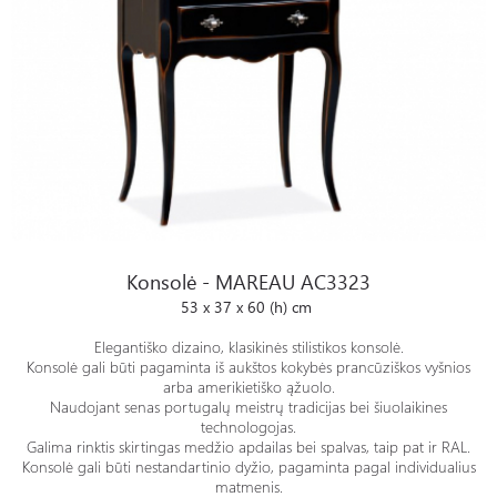
Konsolė - MAREAU AC3323
Konsolė - MAREAU AC3323
53 x 37 x 60 (h) cm
Elegantiško dizaino, klasikinės stilistikos konsolė.
Konsolė gali būti pagaminta iš aukštos kokybės prancūziškos vyšnios
arba amerikietiško ąžuolo.
Naudojant senas portugalų meistrų tradicijas bei šiuolaikines
technologojas.
Galima rinktis skirtingas medžio apdailas bei spalvas, taip pat ir RAL.
Konsolė gali būti nestandartinio dyžio, pagaminta pagal individualius
matmenis.