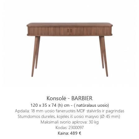
Konsolė - BARBIER
Konsolė - BARBIER
120 x 35 x 74 (h) cm - ( natūralaus uosio)
Apdaila: 18 mm uosio faneruotės MDF stalviršis ir pagrindas
Stumdomos durelės, kojėlės iš uosio masyvo (Ø 45 mm)
Maksimali svorio apkrova: 30 kg
Kodas: 2300097
Kaina: 489 €