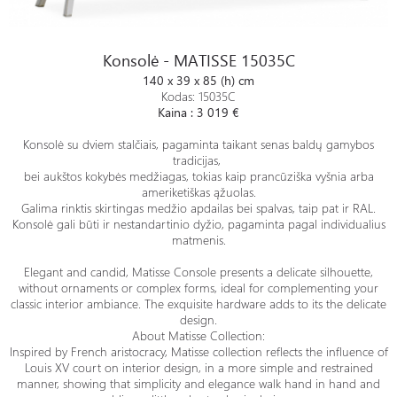
Konsolė - MATISSE 15035C
Konsolė - MATISSE 15035C
140 x 39 x 85 (h) cm
Kodas: 15035C
Kaina : 3 019 €
Konsolė su dviem stalčiais, pagaminta taikant senas baldų gamybos
tradicijas,
bei aukštos kokybės medžiagas, tokias kaip prancūziška vyšnia arba
ameriketiškas ąžuolas.
Galima rinktis skirtingas medžio apdailas bei spalvas, taip pat ir RAL.
Konsolė gali būti ir nestandartinio dyžio, pagaminta pagal individualius
matmenis.
Elegant and candid, Matisse Console presents a delicate silhouette,
without ornaments or complex forms, ideal for complementing your
classic interior ambiance. The exquisite hardware adds to its the delicate
design.
About Matisse Collection:
Inspired by French aristocracy, Matisse collection reflects the influence of
Louis XV court on interior design, in a more simple and restrained
manner, showing that simplicity and elegance walk hand in hand and