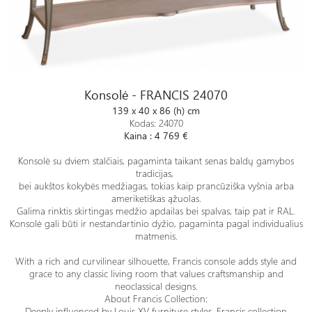
Konsolė - FRANCIS 24070
Konsolė - FRANCIS 24070
139 x 40 x 86 (h) cm
Kodas: 24070
Kaina : 4 769 €
Konsolė su dviem stalčiais, pagaminta taikant senas baldų gamybos
tradicijas,
bei aukštos kokybės medžiagas, tokias kaip prancūziška vyšnia arba
ameriketiškas ąžuolas.
Galima rinktis skirtingas medžio apdailas bei spalvas, taip pat ir RAL.
Konsolė gali būti ir nestandartinio dyžio, pagaminta pagal individualius
matmenis.
With a rich and curvilinear silhouette, Francis console adds style and
grace to any classic living room that values craftsmanship and
neoclassical designs.
About Francis Collection:
Deeply influenced by Louis XV furniture styles, Francis collection