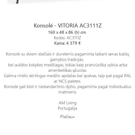
Konsolė - VITORIA AC3111Z
Konsolė - VITORIA AC3111Z
160 x 48 x 86 (h) cm
Kodas: AC3111Z
Kaina: 4 379 €
Konsolė su dviem stalčiais ir durelėmis pagaminta taikant senas baldų
gamybos tradicijas,
bei aukštos kokybės medžiagas, tokias kaip prancūziška vyšnia arba
ameriketiškas ąžuolas.
Galima rinktis skirtingas medžio apdailas bei spalvas, taip pat pagal RAL
ar NCS paletes.
Konsolė gali būti ir nestandartinio dyžio, pagaminta pagal individualius
matmenis.
AM Living
Portugalija
Plačiau»