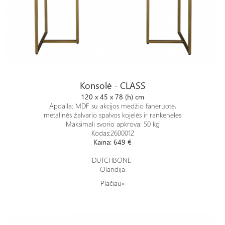
Konsolė - CLASS
Konsolė - CLASS
120 x 45 x 78 (h) cm
Apdaila: MDF su akcijos medžio faneruote,
metalinės žalvario spalvos kojelės ir rankenėlės
Maksimali svorio apkrova: 50 kg
Kodas:2600012
Kaina: 649 €
DUTCHBONE
Olandija
Plačiau»