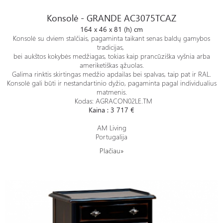
Konsolė - GRANDE AC3075TCAZ
Konsolė - GRANDE AC3075TCAZ
164 x 46 x 81 (h) cm
Konsolė su dviem stalčiais, pagaminta taikant senas baldų gamybos
tradicijas,
bei aukštos kokybės medžiagas, tokias kaip prancūziška vyšnia arba
ameriketiškas ąžuolas.
Galima rinktis skirtingas medžio apdailas bei spalvas, taip pat ir RAL.
Konsolė gali būti ir nestandartinio dyžio, pagaminta pagal individualius
matmenis.
Kodas: AGRACON02LE.TM
Kaina : 3 717 €
AM Living
Portugalija
Plačiau»