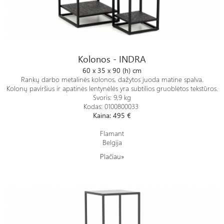
Kolonos - INDRA
Kolonos - INDRA
60 x 35 x 90 (h) cm
Rankų darbo metalinės kolonos, dažytos juoda matine spalva.
Kolonų paviršius ir apatinės lentynėlės yra subtilios gruoblėtos tekstūros.
Svoris: 9,9 kg
Kodas: 0100800033
Kaina: 495 €
Flamant
Belgija
Plačiau»