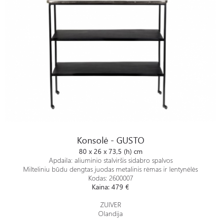
Konsolė - GUSTO
Konsolė - GUSTO
80 x 26 x 73,5 (h) cm
Apdaila: aliuminio stalviršis sidabro spalvos
Milteliniu būdu dengtas juodas metalinis rėmas ir lentynėlės
Kodas:
2600007
Kaina: 479 €
ZUIVER
Olandija