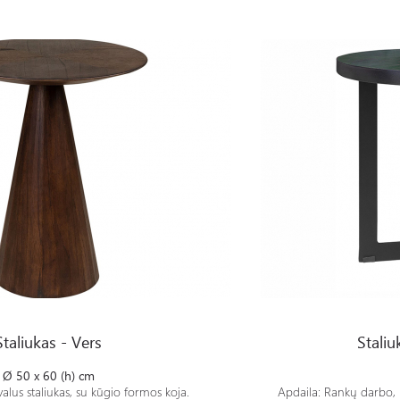
Staliukas- XFERNCO-F50
Staliukas - Vers
Stali
Ø 50 x 60 (h) cm
alus staliukas, su kūgio formos koja.
Apdaila: Rankų darbo, 