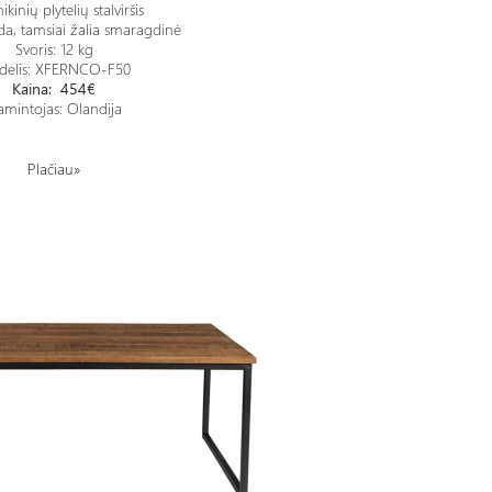
kinių plytelių stalviršis
da, tamsiai žalia smaragdinė
Svoris: 12 kg
elis: XFERNCO-F50
Kaina: 454€
mintojas: Olandija
Plačiau»