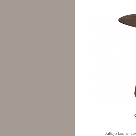
Staliukas - Vers
Baltojo kedro, apv