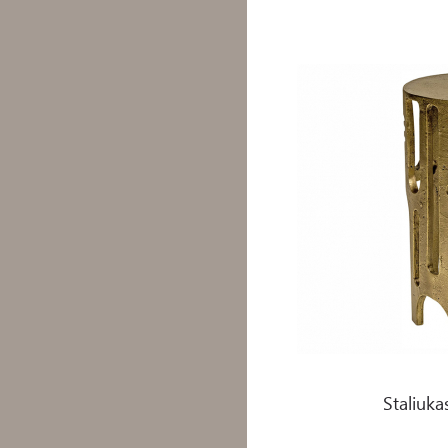
Staliukas - XSAVSTOOL-
Staliuk