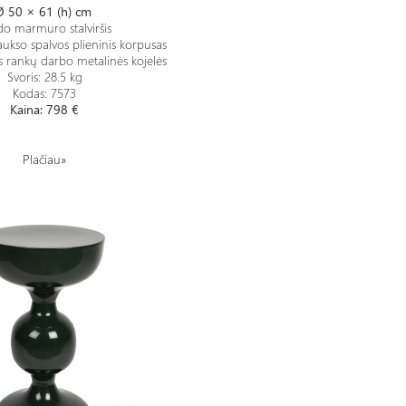
Ø
50 × 61 (h) cm
o marmuro stalviršis
ukso spalvos plieninis korpusas
s rankų darbo metalinės kojelės
Svoris:
28.5 kg
Kodas: 7573
Kaina: 798 €
Plačiau»