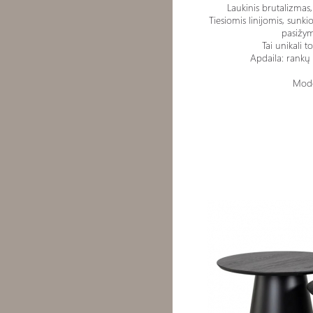
Laukinis brutalizma
Tiesiomis linijomis, sun
pasižymi
Tai unikali t
Apdaila: rankų
Mode