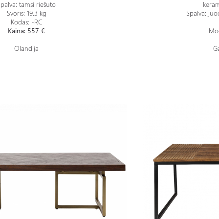
palva: tamsi riešuto
kerami
Svoris: 19.3 kg
Spalva: juo
Kodas: -RC
Kaina: 557 €
Mod
Olandija
Ga