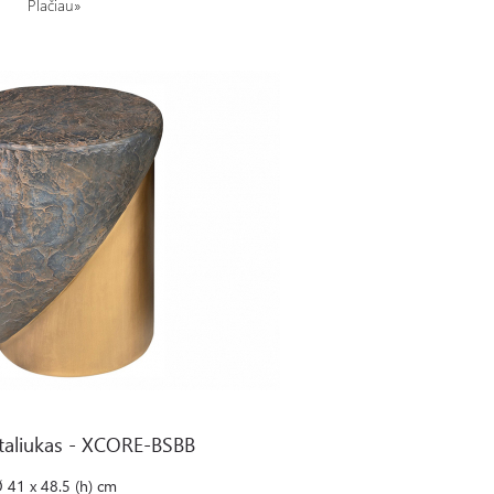
Plačiau»
E-BSBB
taliukas - XCORE-BSBB
 41 x 48.5 (h) cm