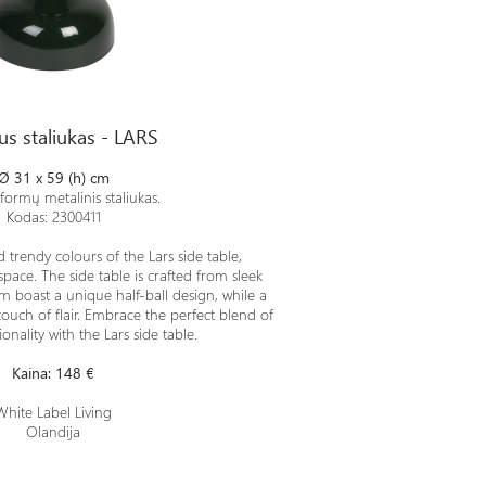
us staliukas - LARS
Ø 31 x 59 (h) cm
formų metalinis staliukas.
Kodas: 2300411
trendy colours of the Lars side table,
 space. The side table is crafted from sleek
m boast a unique half-ball design, while a
touch of flair. Embrace the perfect blend of
ionality with the Lars side table.
Kaina: 148 €
White Label Living
Olandija