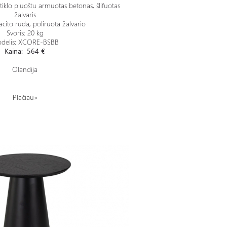
tiklo pluoštu armuotas betonas, šlifuotas
žalvaris
acito ruda, poliruota žalvario
Svoris: 20 kg
delis: XCORE-BSBB
Kaina: 564 €
Olandija
Plačiau»