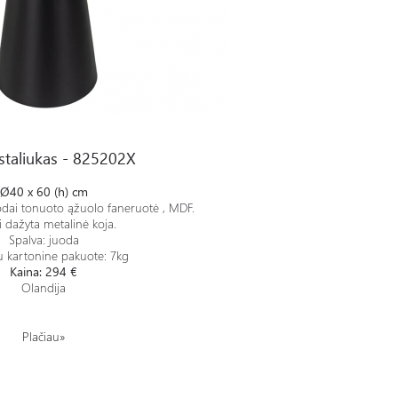
staliukas - 825202X
Ø40 x 60 (h) cm
juodai tonuoto ąžuolo faneruotė , MDF.
 dažyta metalinė koja.
Spalva: juoda
su kartonine pakuote: 7kg
Kaina: 294 €
Olandija
Plačiau»