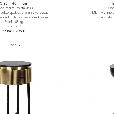
Ø
90 × 40 (h) cm
do marmuro stalviršis
Juod
aukso spalvos plieninis korpusas
MDF. Matinio a
s rankų darbo metalinės kojelės
Juodos spalvo
Svoris:
85 kg
Kodas: 7574
Kaina: 1 298 €
Plačiau»