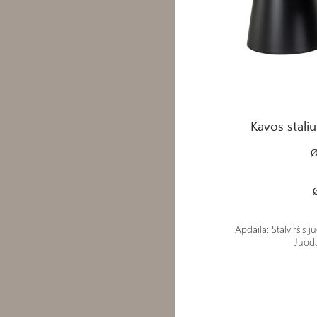
Kavos staliukų komplekta
Kavos stali
Ø
Apdaila: Stalviršis
Juoda