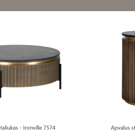
le 7574
Apvalus staliukas - Ironvil
taliukas - Ironville 7574
Apvalus st