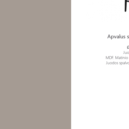
Apvalus staliukas - Ironvil
Apvalus s
Juo
MDF. Matinio 
Juodos spalvo