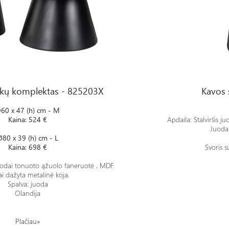
s - 825203X
Kavos staliukas - 825202X
ukų komplektas - 825203X
Kavos 
60 x 47 (h) cm - M
Kaina: 524 €
Apdaila: Stalviršis 
Juodai
Ø80 x 39 (h) cm - L
Kaina: 698 €
Svoris 
 juodai tonuoto ąžuolo faneruotė , MDF.
i dažyta metalinė koja.
Spalva: juoda
Olandija
Plačiau»