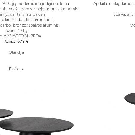
s, 1950-ųjų modernizmo judėjimo, tema.
Apdaila: rankų darbo, s
kiomis medžiagomis ir neįprastomis formomis
ntys daiktai virsta baldais.
Spalva: antr
o laikmečio baldo interpretacija.
 darbo, bronzos spalvos aliuminis
Mo
Svoris: 10 kg
lis: XSAVSTOOL-BROX
Kaina: 679 €
Olandija
Plačiau»