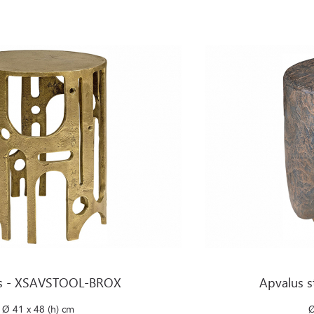
BROX
Apvalus staliukas - XCOR
as - XSAVSTOOL-BROX
Apvalus s
Ø 41 x 48 (h) cm
Ø