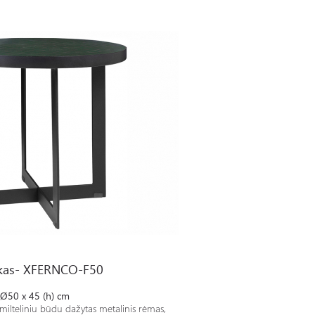
ukas- XFERNCO-F50
Ø50 x 45 (h) cm
milteliniu būdu dažytas metalinis rėmas,