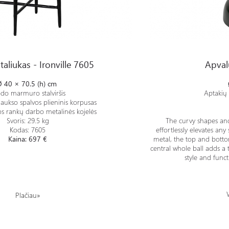
le 7605
Apvalus staliukas - LARS
taliukas - Ironville 7605
Apval
Ø 4
0 × 70.5 (h) cm
do marmuro stalviršis
Aptakių 
aukso spalvos plieninis korpusas
s rankų darbo metalinės kojelės
Svoris:
29.5 kg
The curvy shapes and 
Kodas: 7605
effortlessly elevates any
Kaina: 697 €
metal, the top and botto
central whole ball adds a 
style and funct
Plačiau»