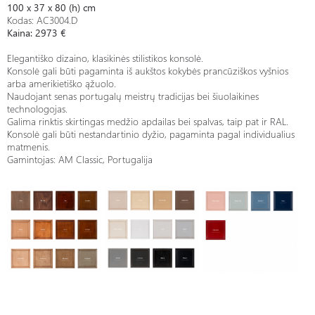
100 x 37 x 80 (h) cm
Kodas: AC3004.D
Kaina: 2973 €
Elegantiško dizaino, klasikinės stilistikos konsolė.
Konsolė gali būti pagaminta iš aukštos kokybės prancūziškos vyšnios
arba amerikietiško ąžuolo.
Naudojant senas portugalų meistrų tradicijas bei šiuolaikines
technologojas.
Galima rinktis skirtingas medžio apdailas bei spalvas, taip pat ir RAL.
Konsolė gali būti nestandartinio dyžio, pagaminta pagal individualius
matmenis.
Gamintojas: AM Classic, Portugalija
Konsolė -
Konsolė -
Konsolė - DOMINIQUE
DOMINIQUE
DOMINIQUE
AC3004.D-gallery-3
AC3004.D-gallery-1
AC3004.D-gallery-2