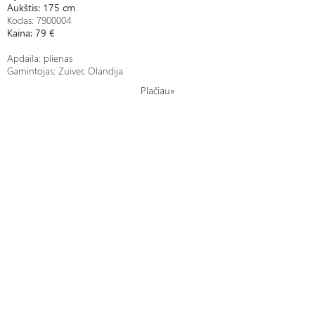
Aukštis: 175 cm
Kodas:
7900004
Kaina: 79 €
Apdaila: plienas
Gamintojas: Zuiver, Olandija
Plačiau»