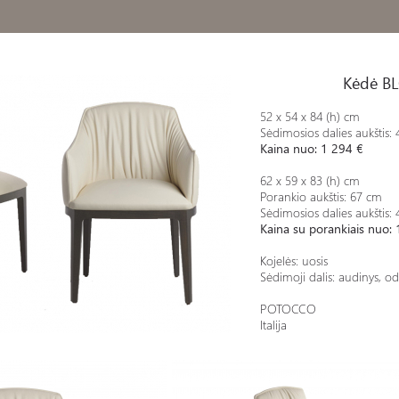
Kėdė B
52 x 54 x 84 (h) cm
Sėdimosios dalies aukštis:
Kaina nuo: 1 294 €
62 x 59 x 83 (h) cm
Porankio aukštis: 67 cm
Sėdimosios dalies aukštis:
Kaina su porankiais nuo:
Kojelės: uosis
Sėdimoji dalis: audinys, o
POTOCCO
Italija
0/P