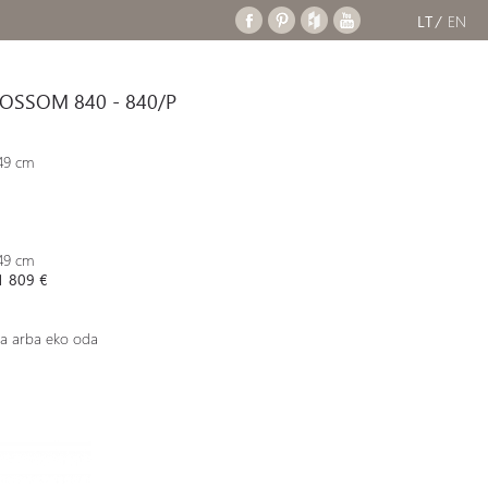
LT
EN
LOSSOM 840 - 840/P
 49 cm
 49 cm
 1 809 €
da arba eko oda