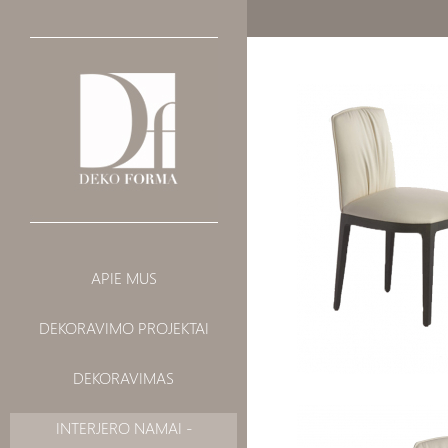
INTERJERO
BALDAI
APIE MUS
DEKORAVIMAS
SOFOS
DEKORAVIMO PROJEKTAI
VISUOMENINIAI
LOVOS
KĖDĖS
LANDŠAFTAS
DEKORAVIMAS
Kėdė BLOSSOM 840 - 84
BARO / PUSBARIO
KĖDĖS
INTERJERO NAMAI -
FOTELIAI