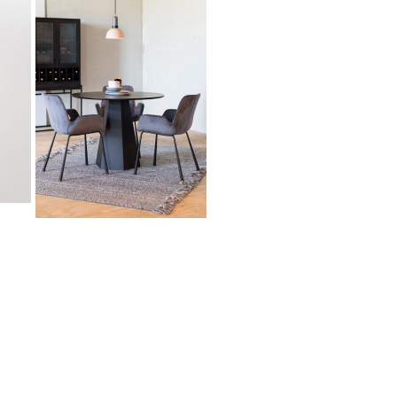
Apvalus stalas - PILAR TABLE-
gallery-3