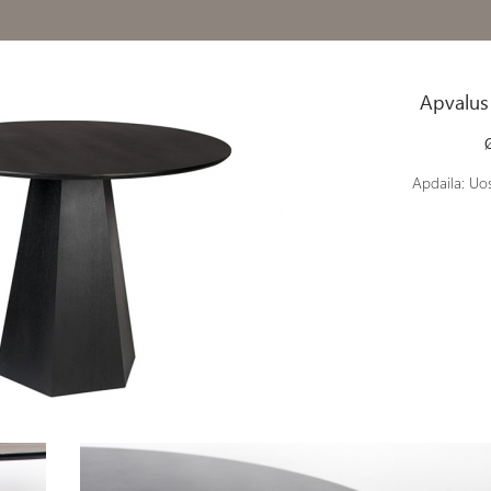
Apvalus
Apdaila: Uosi
BLE