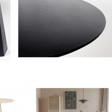
Apvalus stalas - PILAR TABLE-gallery-2
BLE-