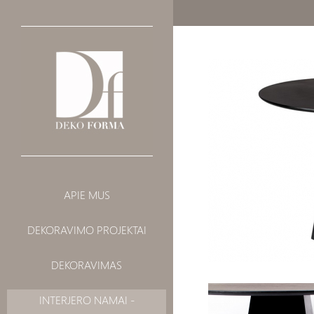
INTERJERO
BALDAI
APIE MUS
DEKORAVIMAS
SOFOS
DEKORAVIMO PROJEKTAI
VISUOMENINIAI
LOVOS
KĖDĖS
LANDŠAFTAS
DEKORAVIMAS
Apvalus stalas - PILAR TA
BARO / PUSBARIO
KĖDĖS
INTERJERO NAMAI -
FOTELIAI