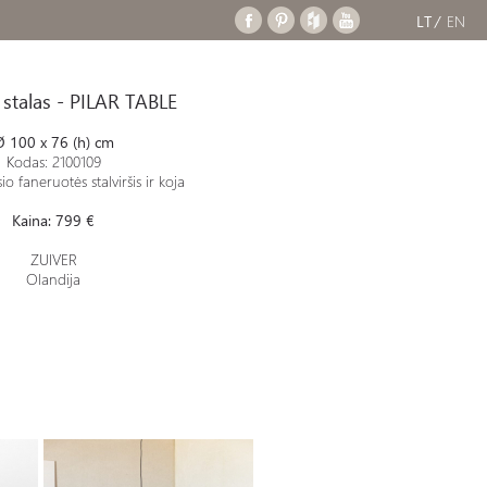
LT
EN
 stalas - PILAR TABLE
Ø
100 x 76 (h) cm
Kodas: 2100109
o faneruotės stalviršis ir koja
Kaina: 799 €
ZUIVER
Olandija