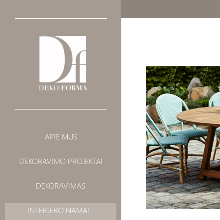
INTERJERO
BALDAI
APIE MUS
DEKORAVIMAS
ŠVIESTUVAI
DEKORAVIMO PROJEKTAI
VISUOMENINIAI
AKSESUARAI
LANDŠAFTAS
DEKORAVIMAS
AUDINIAI
INTERJERO NAMAI -
VONIOS ĮRANGA