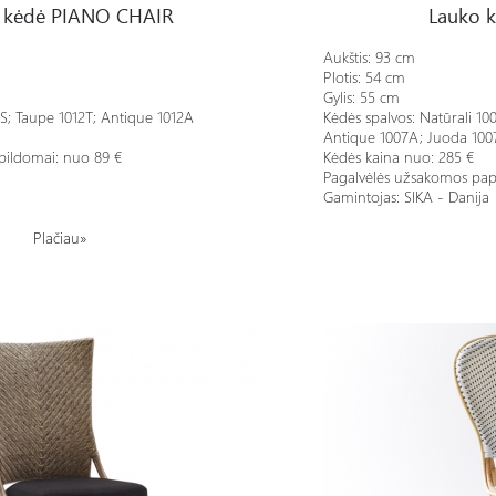
 kėdė PIANO CHAIR
Lauko 
Aukštis:
93 cm
Plotis:
54 cm
Gylis:
55 cm
S; Taupe 1012T; Antique 1012A
Kėdės spalvos: N
atūrali
10
Antique
1007A; Juoda
100
pildomai: nuo 89 €
Kėdės kaina nuo: 285 €
Pagalvėlės užsakomos pap
Gamintojas: SIKA - Danija
Plačiau»