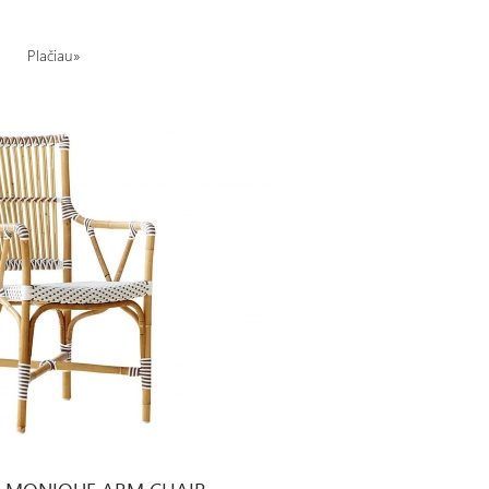
Plačiau»
RM CHAIR