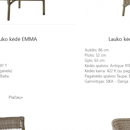
Lauko kėdė MARIE SIDE C
uko kėdė EMMA
Lauko kė
Aukštis:
86 cm
Plotis:
52 cm
Gylis:
63 cm
97 T
Kėdės spalvos: Antique 919
galvėle)
Kėdės kaina: 422 € (su pag
 Balta
Pagalvėlės spalvos Taupe, 
Gamintojas: SIKA - Danija
Plačiau»