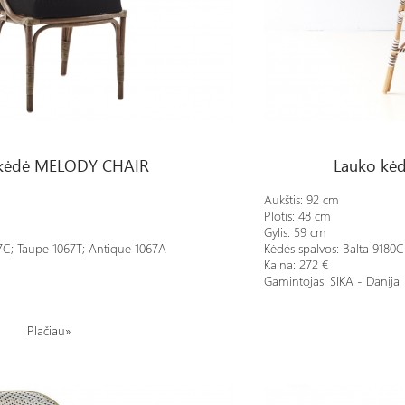
IR
Lauko kėdė ISABELL SIDE
 kėdė MELODY CHAIR
Lauko kė
Aukštis: 92 cm
Plotis: 48 cm
Gylis: 59 cm
7C; Taupe
1067T;
Antique
1067A
Kėdės spalvos: Balta
9180
Kaina: 272 €
Gamintojas: SIKA - Danija
Plačiau»