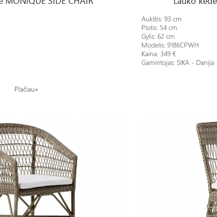
dė MONIQUE SIDE CHAIR
Lauko kėd
Aukštis: 93 cm
Plotis: 54 cm
Gylis: 62 cm
Modelis:
9186CPWH
Kaina: 349 €
Gamintojas: SIKA - Danija
Plačiau»