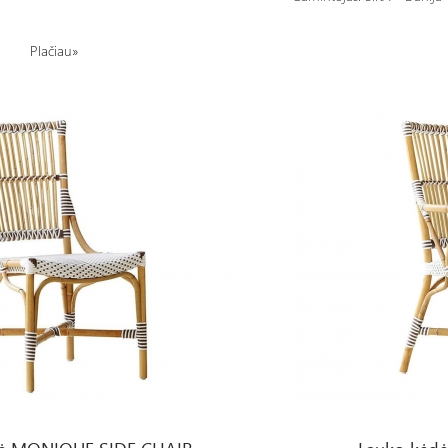
Plačiau»
DE CHAIR
Lauko kėdė MONIQUE A