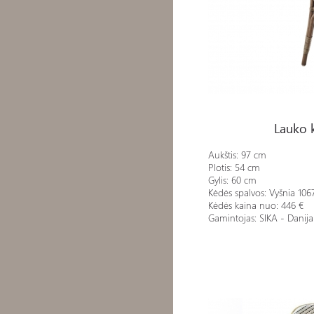
Lauko kėdė MELODY CHA
Lauko
Aukštis: 97 cm
Plotis: 54 cm
Gylis: 60 cm
Kėdės spalvos:
Vyšnia
106
Kėdės kaina nuo: 446 €
Gamintojas: SIKA - Danija