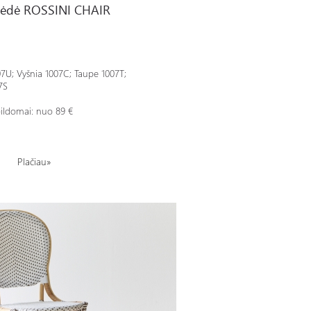
kėdė ROSSINI CHAIR
07U; Vyšnia
1007C; Taupe
1007T;
7S
ildomai: nuo 89 €
Plačiau»