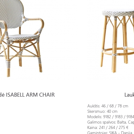
 CHAIR
Lauko kėdė SIMONE
dė ISABELL ARM CHAIR
Lau
Aukštis: 46 / 68 / 78 cm
Skersmuo: 40 cm
Modelis: 9182 / 9183 /
918
Galimos spalvos: Balta, C
a
Kaina: 241 / 264 / 275 €
Gamintojas: SIKA - Danija