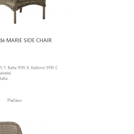
HAIR
dė MARIE SIDE CHAIR
5 T; Balta 9195 X: Kaštono 9195 C
alvėle)
Balta
Plačiau»