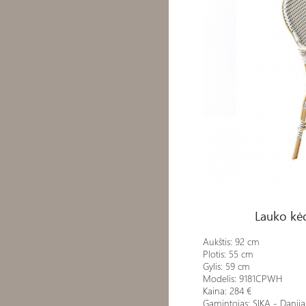
Lauko kėdė ISABELL ARM
Lauko kė
Aukštis: 92 cm
Plotis: 55 cm
Gylis: 59 cm
Modelis: 9181CPWH
Kaina: 284 €
Gamintojas: SIKA - Danija