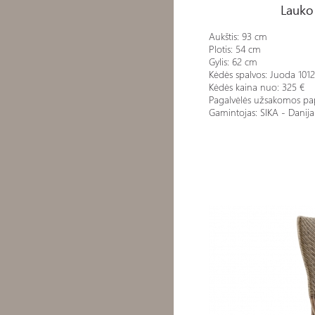
Lauko
Aukštis: 93 cm
Plotis: 54 cm
Gylis: 62 cm
Kėdės spalvos: Juoda 1012
Kėdės kaina nuo: 325 €
Pagalvėlės užsakomos pa
Gamintojas: SIKA - Danija