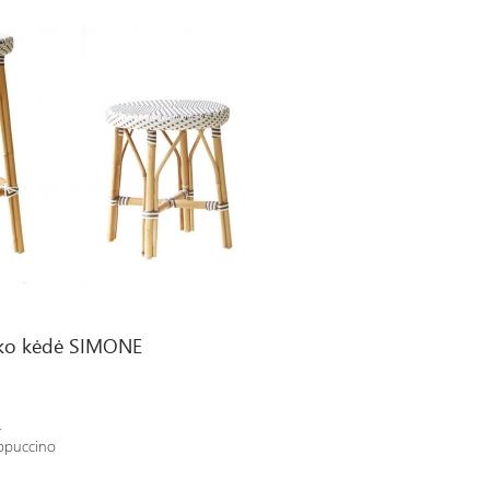
ko kėdė SIMONE
4
ppuccino