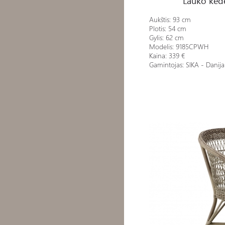
Lauko kė
Aukštis: 93 cm
Plotis: 54 cm
Gylis: 62 cm
Modelis:
9185CPWH
Kaina: 339 €
Gamintojas: SIKA - Danija