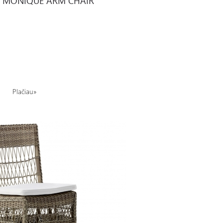
ė MONIQUE ARM CHAIR
Plačiau»