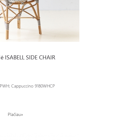
 CHAIR
dė ISABELL SIDE CHAIR
CPWH
;
Cappuccino 9180WHCP
Plačiau»