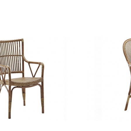
R
Lauko kėdė ROSSINI CHAI