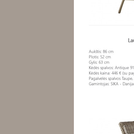
Lauko kėdė EMMA
La
Aukštis:
86 cm
Plotis:
52 cm
Gylis:
63 cm
Kėdės spalvos: Antique 91
Kėdės kaina: 446 € (su pa
Pagalvėlės spalvos Taupe,
Gamintojas: SIKA - Danija