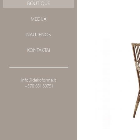
BOUTIQUE
MEDIJA
NAUJIENOS
KONTAKTAI
info@dekoforma.lt
+370 651 89751
Lauko kėdė PIANO CHAI